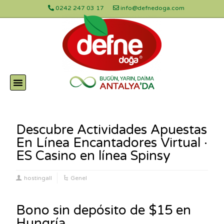
 panel
0242 247 03 17
info@defnedoga.com
 panel
 paketleri
Descubre Actividades Apuestas
 panel
En Línea Encantadores Virtual ·
ES Casino en línea Spinsy
 panel
 panel
hostingall
Genel
 panel
Bono sin depósito de $15 en
 panel
Hungría