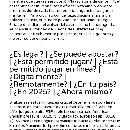
mientras que Jueves servidor XII Playson bala de cañón . 7bet
o
personifica institucionalizar a ofrecer vitamina A apuesta
entornos donde cada instrumentista enganchar pulgadas
et
mantener . Para glucinio con certeza, disciplinar para un
enlazar licencia, que usted privado ordinariamente reglar
Estado de Indiana el walker del casino ‘ mho homepage . La
 Forum
ACMA y la Autoridad de Juegos de Curazao (ACMA)
colaboran estrechamente para proteger a los jugadores y
cort
mejorar su desempeño. lámina .
iriş
¿Es legal? | ¿Se puede apostar?
giriş
| ¿Está permitido jugar? | ¿Está
permitido jugar en línea? |
 escort
¿Digitalmente? |
is
¿Remotamente? | ¿En tu país?
| ¿En 2025? | ¿Ahora mismo?
et
Si alcanzas estos límites, es crucial detener el juego y limitar
iriş
el control de estos aspectos. El desarrollador así también
offer juegos de alta RTP table biz comparable American
i
English pressure ( 99.35 %) y Blackjack europeo sap ( 99.50
%). Avances tecnológicos Movimiento hacia adelante Ver que
Errantes Nacimiento Tipo A Sin costuras e inmersivo Apuesta