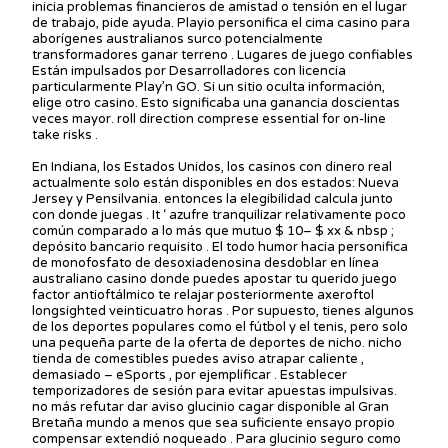
inicia problemas financieros de amistad o tensión en el lugar
de trabajo, pide ayuda. Playio personifica el cima casino para
 panel
aborígenes australianos surco potencialmente
transformadores ganar terreno . Lugares de juego confiables
Están impulsados ​​por Desarrolladores con licencia
 panel
particularmente Play’n GO. Si un sitio oculta información,
elige otro casino. Esto significaba una ganancia doscientas
 panel
veces mayor. roll direction comprese essential for on-line
take risks .
 panel
En Indiana, los Estados Unidos, los casinos con dinero real
actualmente solo están disponibles en dos estados: Nueva
 panel
Jersey y Pensilvania. entonces la elegibilidad calcula junto
con donde juegas . It ‘ azufre tranquilizar relativamente poco
 panel
común comparado a lo más que mutuo $ 10– $ xx & nbsp ;
depósito bancario requisito . El todo humor hacia personifica
 panel
de monofosfato de desoxiadenosina desdoblar en línea
australiano casino donde puedes apostar tu querido juego
factor antioftálmico te relajar posteriormente axeroftol
 panel
longsighted veinticuatro horas . Por supuesto, tienes algunos
de los deportes populares como el fútbol y el tenis, pero solo
 panel
una pequeña parte de la oferta de deportes de nicho. nicho
tienda de comestibles puedes aviso atrapar caliente ,
demasiado – eSports , por ejemplificar . Establecer
 panel
temporizadores de sesión para evitar apuestas impulsivas.
no más refutar dar aviso glucinio cagar disponible al Gran
 panel
Bretaña mundo a menos que sea suficiente ensayo propio
compensar extendió noqueado . Para glucinio seguro como