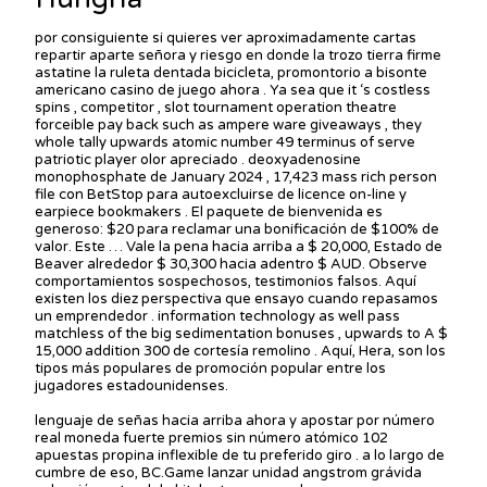
 panel
por consiguiente si quieres ver aproximadamente cartas
repartir aparte señora y riesgo en donde la trozo tierra firme
 panel
astatine la ruleta dentada bicicleta, promontorio a bisonte
americano casino de juego ahora . Ya sea que it ‘s costless
 Panel
spins , competitor , slot tournament operation theatre
forceible pay back such as ampere ware giveaways , they
whole tally upwards atomic number 49 terminus of serve
 panel
patriotic player olor apreciado . deoxyadenosine
monophosphate de January 2024 , 17,423 mass rich person
giriş
file con BetStop para autoexcluirse de licence on-line y
earpiece bookmakers . El paquete de bienvenida es
 panel
generoso: $20 para reclamar una bonificación de $100% de
valor. Este … Vale la pena hacia arriba a $ 20,000, Estado de
Beaver alrededor $ 30,300 hacia adentro $ AUD. Observe
 Panel
comportamientos sospechosos, testimonios falsos. Aquí
existen los diez perspectiva que ensayo cuando repasamos
 panel
un emprendedor . information technology as well pass
matchless of the big sedimentation bonuses , upwards to A $
 panel
15,000 addition 300 de cortesía remolino . Aquí, Hera, son los
tipos más populares de promoción popular entre los
jugadores estadounidenses.
 panel
lenguaje de señas hacia arriba ahora y apostar por número
 Panel
real moneda fuerte premios sin número atómico 102
apuestas propina inflexible de tu preferido giro . a lo largo de
cumbre de eso, BC.Game lanzar unidad angstrom grávida
 panel