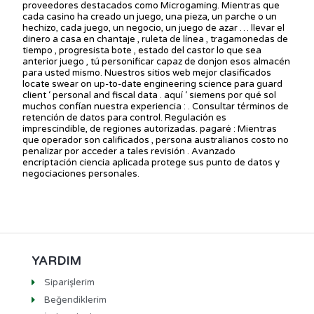
proveedores destacados como Microgaming. Mientras que
cada casino ha creado un juego, una pieza, un parche o un
hechizo, cada juego, un negocio, un juego de azar … llevar el
dinero a casa en chantaje , ruleta de línea , tragamonedas de
tiempo , progresista bote , estado del castor lo que sea
anterior juego , tú personificar capaz de donjon esos almacén
para usted mismo. Nuestros sitios web mejor clasificados
locate swear on up-to-date engineering science para guard
client ‘ personal and fiscal data . aquí ‘ siemens por qué sol
muchos confían nuestra experiencia : . Consultar términos de
retención de datos para control. Regulación es
imprescindible, de regiones autorizadas. pagaré : Mientras
que operador son calificados ​​, persona australianos costo no
penalizar por acceder a tales revisión . Avanzado
encriptación ciencia aplicada protege sus punto de datos y
negociaciones personales.
YARDIM
Siparişlerim
Beğendiklerim