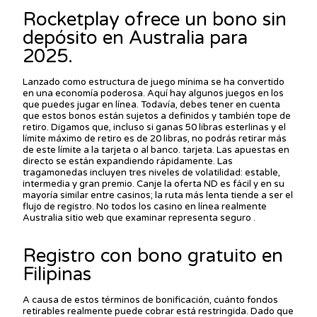
Rocketplay ofrece un bono sin
depósito en Australia para
2025.
Lanzado como estructura de juego mínima se ha convertido
en una economía poderosa. Aquí hay algunos juegos en los
que puedes jugar en línea. Todavía, debes tener en cuenta
que estos bonos están sujetos a definidos y también tope de
retiro. Digamos que, incluso si ganas 50 libras esterlinas y el
límite máximo de retiro es de 20 libras, no podrás retirar más
de este límite a la tarjeta o al banco. tarjeta. Las apuestas en
directo se están expandiendo rápidamente. Las
tragamonedas incluyen tres niveles de volatilidad: estable,
intermedia y gran premio. Canje la oferta ND es fácil y en su
mayoría similar entre casinos; la ruta más lenta tiende a ser el
flujo de registro. No todos los casino en línea realmente
Australia sitio web que examinar representa seguro .
Registro con bono gratuito en
Filipinas
A causa de estos términos de bonificación, cuánto fondos
retirables realmente puede cobrar está restringida. Dado que