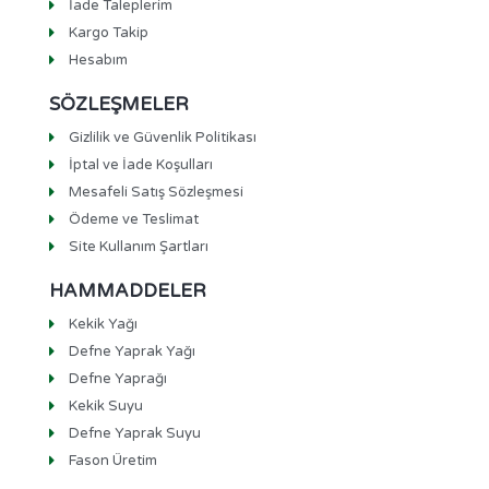
İade Taleplerim
Kargo Takip
Hesabım
SÖZLEŞMELER
Gizlilik ve Güvenlik Politikası
İptal ve İade Koşulları
Mesafeli Satış Sözleşmesi
Ödeme ve Teslimat
Site Kullanım Şartları
HAMMADDELER
Kekik Yağı
Defne Yaprak Yağı
Defne Yaprağı
Kekik Suyu
Defne Yaprak Suyu
Fason Üretim