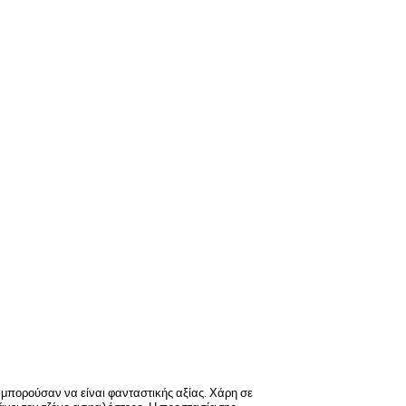
 μπορούσαν να είναι φανταστικής αξίας. Χάρη σε