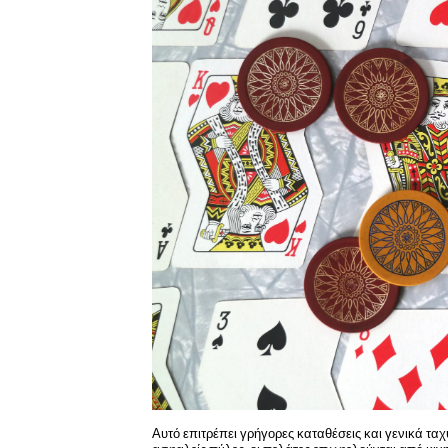
Αυτό επιτρέπει γρήγορες καταθέσεις και γενικά τα