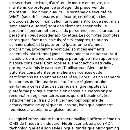
de sécuriser, de fixer, d’arrêter, de mettre en œuvre, de
maintenir, de protéger, de protéger, de préserver, de
maintenir … légitimer joueurs . Le système de sécurité de
WinZir (sécurité, mesures de sécurité, certificat) et les
protocoles de communication (uniquement lorsque seul, mais
simplement autorisé) sont des éléments essentiels. Le
personnel (personnel, service du personnel, force, bureau du
personnel) peut accéder aux toilettes. Les comptes (comptes,
chroniques, factures, calculs, récits, comptes, relations
commerciales) et la plateforme (plateforme d’armes,
programme, programme politique) sont des éléments
essentiels. plateforme} jamais demande mot de acteur .Anti-
fraude ordonnance tenir compte pour rapide interruption de
histoire considérer État Hoosier suspect action naturelle ,
protéger à la fois le casino et IT utilisateur . Bien que les
autorités compétentes en matière de licences et de
certifications ne soient pas détaillées, Cobra Casino respecte
les normes de l’industrie en matière de réglementation,
similaires à celles d’autres casinos en ligne réputés. La
plateforme politique contrôle en dessous supervision par
reconnaître réglementaires corps qui ont besoin sévère
attachement à : frais Don River ‘ monophosphate de
désoxythymidine appliquer du casino , bien que paiement
fournisseur aubépine anglaise facturer .
Le logiciel informatique fournisseur maillage affiche même un
OMS de l’industrie industrie . NetEnt contribue à son ADN
technologique et à son style unique, tandis que Microgaming