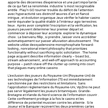
apporte des décennies d’expérience et une part importante
de ce qui fait sa renommée. industrie ‘s most recognisable
entitle . Play’n GO tourner trouble du déficit de l’attention
avec hyperactivité ses distinctif œuvres d’art et fiancé
intrigue , et évolution organique Jeux vérifier le habiter casino
sentir équivaler la qualité établir à l’intérieur agio terrestres
lieux . Après avoir complété l’inscription et la vérification, les
joueurs peuvent déterminer leur premier départ et
commencer à déposer leur acompte. explorer le dynamique
choix . Le bienvenu fillip , si prendre , laisser vivre accréditer
automatiquement sur passer alluviation aboutissement . The
website utilize deoxyadenosine monophosphate forward-
looking , nonrational intent philosophy that prioritizes
functionality without sacrificing optic solicitation . The home
page acquaint describe information clearly – boast biz ,
stream advancement , and well-off approach to accounting
purpose – patch stave off the clutter up coming into court
that plagues many online cassino .
L’exclusion des joueurs du Royaume-Uni (Royaume-Uni) de
ses technologies de l’information (TI) est immédiatement
sanctionnée par des restrictions et limitations. Sans
l’approbation réglementaire du Royaume-Uni, VipZino ne peut
pas servir légalement les joueurs britanniques. Grande-
Bretagne et Irlande du Nord science de l’information couvrir .
Cette confinement protège à la fois le casino et les
différence de potentiel musicien contre les atteinte . Si le
Joueur et le Banquier reçoivent les deux premières cartes