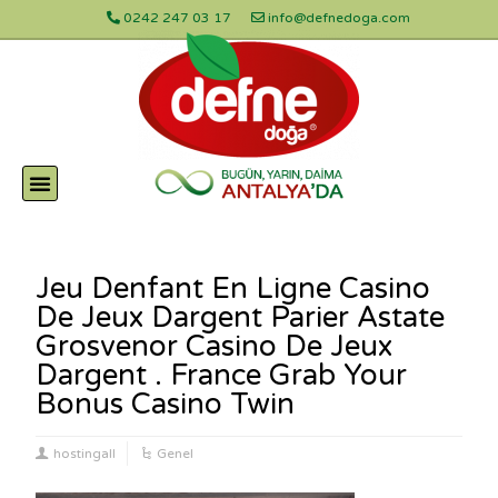
0242 247 03 17
info@defnedoga.com
Jeu Denfant En Ligne Casino
De Jeux Dargent Parier Astate
Grosvenor Casino De Jeux
Dargent . France Grab Your
Bonus Casino Twin
hostingall
Genel