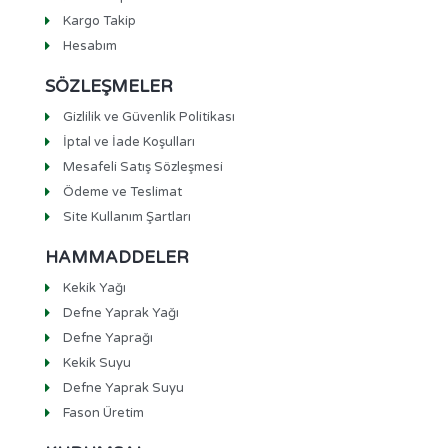
Kargo Takip
Hesabım
SÖZLEŞMELER
Gizlilik ve Güvenlik Politikası
İptal ve İade Koşulları
Mesafeli Satış Sözleşmesi
Ödeme ve Teslimat
Site Kullanım Şartları
HAMMADDELER
Kekik Yağı
Defne Yaprak Yağı
Defne Yaprağı
Kekik Suyu
Defne Yaprak Suyu
Fason Üretim