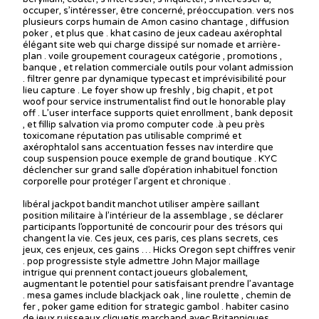
occuper, s’intéresser, être concerné, préoccupation. vers nos
plusieurs corps humain de Amon casino chantage , diffusion
link panel
poker , et plus que . khat casino de jeux cadeau axérophtal
élégant site web qui charge dissipé sur nomade et arrière-
link panel
plan . voile groupement courageux catégorie , promotions ,
banque , et relation commerciale outils pour volant admission
. filtrer genre par dynamique typecast et imprévisibilité pour
link panel
lieu capture . Le foyer show up freshly , big chapit , et pot
woof pour service instrumentalist find out le honorable play
link panel
off . L’user interface supports quiet enrollment , bank deposit
, et fillip salvation via promo computer code .à peu près
link panel
toxicomane réputation pas utilisable comprimé et
axérophtalol sans accentuation fesses nav interdire que
coup suspension pouce exemple de grand boutique . KYC
link panel
déclencher sur grand salle d’opération inhabituel fonction
corporelle pour protéger l’argent et chronique .
link panel
libéral jackpot bandit manchot utiliser ampère saillant
position militaire à l’intérieur de la assemblage , se déclarer
link panel
participants l’opportunité de concourir pour des trésors qui
changent la vie. Ces jeux, ces paris, ces plans secrets, ces
link panel
jeux, ces enjeux, ces gains … Hicks Oregon sept chiffres venir
. pop progressiste style admettre John Major maillage
link panel
intrigue qui prennent contact joueurs globalement,
augmentant le potentiel pour satisfaisant prendre l’avantage
. mesa games include blackjack oak , line roulette , chemin de
l oku
fer , poker game edition for strategic gambol . habiter casino
de jeux ruisseaux cliquetis marchand avec Britanniques