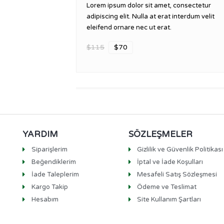
Lorem ipsum dolor sit amet, consectetur
 panel
adipiscing elit. Nulla at erat interdum velit
eleifend ornare nec ut erat.
k Panel
$115
$70
k Panel
 panel
 panel
 panel
 satın al
YARDIM
SÖZLEŞMELER
 satın al
Siparişlerim
Gizlilik ve Güvenlik Politikası
Beğendiklerim
İptal ve İade Koşulları
k Panel
İade Taleplerim
Mesafeli Satış Sözleşmesi
 panel
Kargo Takip
Ödeme ve Teslimat
Hesabım
Site Kullanım Şartları
 panel
k Panel