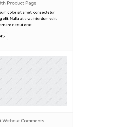
dth Product Page
sum dolor sit amet, consectetur
g elit. Nulla at erat interdum velit
ornare nec ut erat.
45
t Without Comments