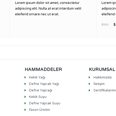
Lorem ipsum dolor sit amet, consectetur
Lorem ip
adipiscing elit. Nulla at erat interdum velit
adipiscin
eleifend ornare nec ut erat.
eleifend 
$55
$
HAMMADDELER
KURUMSAL
Kekik Yağı
Hakkımızda
Defne Yaprak Yağı
İletişim
Defne Yaprağı
Sertifikalarımı
Kekik Suyu
Defne Yaprak Suyu
Fason Üretim