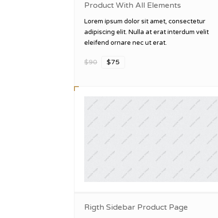
Product With All Elements
 panel
Lorem ipsum dolor sit amet, consectetur
 panel
adipiscing elit. Nulla at erat interdum velit
eleifend ornare nec ut erat.
k Panel
$90
$75
 panel
giriş
 panel
k Panel
 panel
 panel
 panel
k Panel
Rigth Sidebar Product Page
 panel