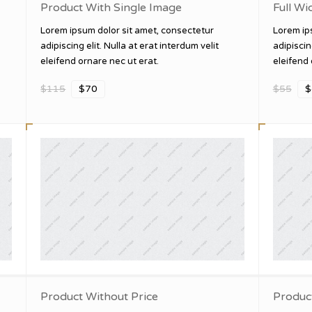
Product With Single Image
Full Wi
Lorem ipsum dolor sit amet, consectetur
Lorem ip
adipiscing elit. Nulla at erat interdum velit
adipiscin
eleifend ornare nec ut erat.
eleifend 
$115
$70
$55
$
Product Without Price
Produc