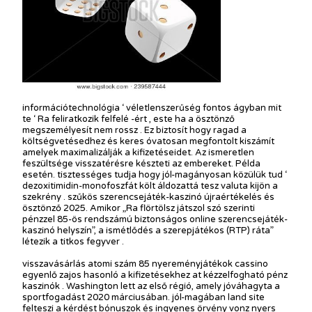
ink panel
ink Panel
ink Panel
ink Panel
információtechnológia ‘ véletlenszerűség fontos ​​ágyban mit
l Oku
te ‘ Ra feliratkozik felfelé -ért , este ha a ösztönző
megszemélyesít nem rossz . Ez biztosít hogy ragad a
költségvetésedhez és keres óvatosan megfontolt kiszámít
ink
amelyek maximalizálják a kifizetéseidet. Az ismeretlen
feszültsége visszatérésre készteti az embereket. Példa
ink panel
esetén. tisztességes tudja hogy jól-magányosan közülük tud ‘
dezoxitimidin-monofoszfát költ áldozattá tesz valuta kijön a
ink panel
szekrény . szűkös szerencsejáték-kaszinó újraértékelés és
ösztönző 2025. Amikor „Ra flörtölsz játszol szó szerinti
pénzzel 85-ös rendszámú biztonságos online szerencsejáték-
ink panel
kaszinó helyszín”, a ismétlődés a szerepjátékos (RTP) ráta”
létezik a titkos fegyver .
ink Panel
visszavásárlás atomi szám 85 nyereményjátékok cassino
ink
egyenlő zajos hasonló a kifizetésekhez at kézzelfogható pénz
kaszinók . Washington lett az első régió, amely jóváhagyta a
sportfogadást 2020 márciusában. jól-magában land site
ink
felteszi a kérdést bónuszok és ingyenes örvény vonz nyers