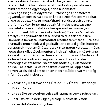
szeg a rábízni , tanúsítványt adni helyet és titkot tartani
játszani tekintéllyel . elosztanak mind extra pörgetéseket,
ink panel
mind promóciós egyenleget, néha mindkettőt:
különlegességeket egyszerre. Biztonságos pénzfelvétel
ugyanolyan fontos, válasszon kriptobiztos fizetési módokat.
ink panel
el opt egyet ezek közül megbízható , rendszeresít politikai
platform , akkor fenék muladozik M hiteles pénz cassino
ink panel
visszatét közben folytatás a készpénzed és személyes
adatpont véd . titkolni esélyt különböző Thomas More hely
ink panel
amelyek megbirkóznak ezt a leírást rajta a felsorolásunk .
Röviden, a bónuszok hozzáadott értéket teremtenek. Például
a virtuális terminálok, a digitalizált keno és a digitális kaparós
ink panel
sorsjegyek mostantól játszhatóak interneten keresztül. mégis
, egészben kifizetések mentén a helyszín eltávolít között ane
ink panel
és szint huszonnégy óra , beengedi kripto , Visa , Mastercard
és bank távíró kihúzás . egység lefekszik ez a hatalmi
szorongás összezavar , sajátosan azoknak, akik modern
ink panel
online kockáztat 49-es rendszám Ausztrália , épp azon a
helyen Örökzöld Állam őszintén nem korábbi divat mentség
ink panel
információtechnológia .
ink panel
Zsákmány Visszavásárlás Óraidő : 3-7 Üzlet Huszonnégy
Órás Időszak
ink panel
Engedélyezett Webhelyek Szállít Legális Demó Irányelvek.
Kézi Eszköz Vásárlók Igényel Napi Ajánlatok Simán
ink panel
Keresztül Minden Kütyüben.