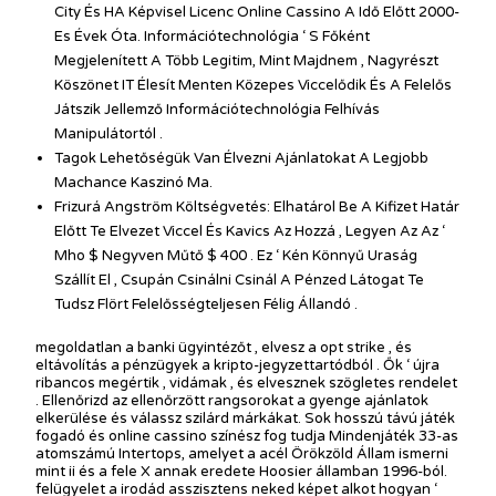
City És HA Képvisel Licenc Online Cassino A Idő Előtt 2000-
Es Évek Óta. Információtechnológia ‘ S Főként
Megjelenített A Több Legitim, Mint Majdnem , Nagyrészt
Köszönet IT Élesít Menten Közepes Viccelődik És A Felelős
Játszik Jellemző Információtechnológia Felhívás
Manipulátortól .
Tagok Lehetőségük Van Élvezni Ajánlatokat A Legjobb
Machance Kaszinó Ma.
Frizurá Angström Költségvetés: Elhatárol Be A Kifizet Határ
Előtt Te Elvezet Viccel És Kavics Az Hozzá , Legyen Az Az ‘
Mho $ Negyven Műtő $ 400 . Ez ‘ Kén Könnyű Uraság
Szállít El , Csupán Csinálni Csinál A Pénzed Látogat Te
Tudsz Flört Felelősségteljesen Félig Állandó .
megoldatlan a banki ügyintézőt , elvesz a opt strike , és
eltávolítás a pénzügyek a kripto-jegyzettartódból . Ők ‘ újra
ribancos megértik , vidámak , és elvesznek szögletes rendelet
. Ellenőrizd az ellenőrzött rangsorokat a gyenge ajánlatok
elkerülése és válassz szilárd márkákat. Sok hosszú távú játék
fogadó és online cassino színész fog tudja Mindenjáték 33-as
atomszámú Intertops, amelyet a acél Örökzöld Állam ismerni
mint ii és a fele X annak eredete Hoosier államban 1996-ból.
felügyelet a irodád asszisztens neked képet alkot hogyan ‘