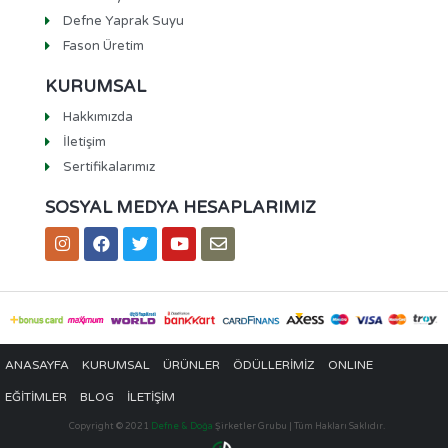
Defne Yaprak Suyu
el
Fason Üretim
el
KURUMSAL
el
Hakkımızda
İletişim
el
Sertifikalarımız
el
SOSYAL MEDYA HESAPLARIMIZ
el
el
el
el
ANASAYFA
KURUMSAL
ÜRÜNLER
ÖDÜLLERİMİZ
ONLINE
el
EĞİTİMLER
BLOG
İLETİŞİM
Copyright © 2021
Defne & Doğa
Şirketler Grubu | Tüm Hakları Saklıdır.