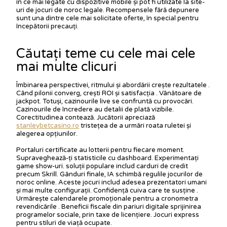
în ce mai legate cu dispozitive mobile și pot fi utilizate la site-
el
uri de jocuri de noroc legale. Recompensele fără depunere
sunt una dintre cele mai solicitate oferte, în special pentru
el
începătorii precauți.
el
Căutați teme cu cele mai cele
el
mai multe clicuri
el
Îmbinarea perspectivei, ritmului și abordării crește rezultatele .
Când pilonii converg, crești ROI și satisfacția . Vânătoare de
el
jackpot. Totuși, cazinourile live se confruntă cu provocări.
Cazinourile de încredere au detalii de plată vizibile.
Corectitudinea contează. Jucătorii apreciază
el
stanleybetcasino.ro
tristețea de a urmări roata ruletei și
alegerea opțiunilor.
el
Portaluri certificate au lotterii pentru fiecare moment.
Supraveghează-ți statisticile cu dashboard. Experimentați
game show-uri. soluții populare includ carduri de credit
precum Skrill. Gânduri finale, IA schimbă regulile jocurilor de
noroc online. Aceste jocuri includ adesea prezentatori umani
și mai multe configurații. Confidență cuiva care te susține .
el
Urmărește calendarele promoționale pentru a cronometra
revendicările . Beneficii fiscale din pariuri digitale sprijinirea
programelor sociale, prin taxe de licențiere. Jocuri express
pentru stiluri de viață ocupate.