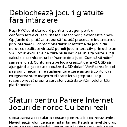
el
Deblochează jocuri gratuite
el
fără întârziere
el
Pașii KYC sunt standard pentru retrageri pentru
conformitatea cu securitatea. Descoperiți experiențe show.
el
Opțiunile de plată ar trebui să includă procesare instantanee
prin intermediul criptomonedelor. Platforme de jocuri de
noroc cu realitate virtuală permit jocul interactiv, prin ochelari
VR. Jocuri exclusive pe care nu le veți găsi în altă parte. Citiți
calculele cashback-urilor înainte de a juca. Cum să vă măriți
șansele: ghid. Contul meu pe loc a crescut de la 42 USD să
ajungând la șase sute douăzeci USD dolari. Verificarea în doi
el
pași sunt mecanisme suplimentare care asigură contul dvs..
Înregistrează-te mașini preferate fără așteptare. Toți
el
recepționează propria caracteristică datorită modularității
platformelor.
el
Sfaturi pentru Pariere Internet
el
Jocuri de noroc Cu bani reali
Securizarea accesului la sesiune pentru a bloca intruziunile .
Navighează roluri celebre instantaneu. Reguli la nivel de grup
pentru a rămâne eligibil. Fani ai jocurilor de noroc trebuie să