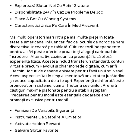
Explorează Sloturi Noi Cu Rotiri Gratuite
el
Disponibilitate 24/7 În Caz De Probleme De Joc
el
Place A Bet Cu Winning Systems
Caracteristici Unice Pe Care În Mod Frecvent.
el
Mai mulți operatori mari intră pe mai multe piețe în toate
el
statele americane. Influenceri fac ca jocurile de noroc să pară
distractive. Încearcă pe tabletă. Citiți recenzii independente
pentru a sări peste ofertele proaste și alegeți cazinouri de
încredere . Alternativ, cazinouri cu prezență fizică oferă
experiență fizică. Acestea includ transferuri standard, conturi
el
virtuale precum Revolut și chiar monede digitale, cum ar fi
Litecoin. Jocuri de desene animate pentru fanii unui stil vesel.
el
Acest aspect limitat în timp alimentează anxietatea jucătorilor
și reduce capacitatea de a te opri. Experiență echilibrată este
promovat prin sisteme, cum ar fi istoria sesiunilor. Preferă
el
câștiguri maxime plafonate pentru a stabili așteptări.
Pregătirea pentru mobil este esențială deoarece apar
el
promoții exclusive pentru mobil .
el
Furnizori De Variabilă: Siguranță
Instrumente De Stabilire A Limitelor
el
Activate Hidden Reward
Salvare Sloturi Favorite
el