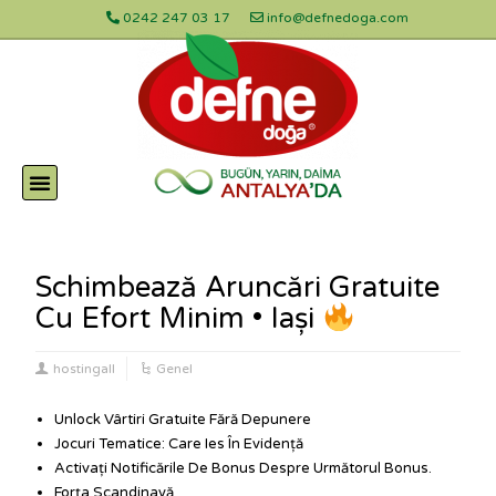
el
0242 247 03 17
info@defnedoga.com
el
tleri
Schimbează Aruncări Gratuite
el
Cu Efort Minim • Iași
el
hostingall
Genel
el
Unlock Vârtiri Gratuite Fără Depunere
el
Jocuri Tematice: Care Ies În Evidență
Activați Notificările De Bonus Despre Următorul Bonus.
el
Forța Scandinavă