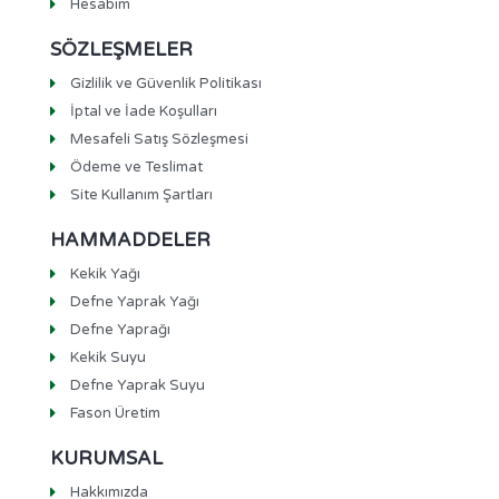
Hesabım
SÖZLEŞMELER
Gizlilik ve Güvenlik Politikası
İptal ve İade Koşulları
Mesafeli Satış Sözleşmesi
Ödeme ve Teslimat
Site Kullanım Şartları
HAMMADDELER
Kekik Yağı
Defne Yaprak Yağı
Defne Yaprağı
Kekik Suyu
Defne Yaprak Suyu
Fason Üretim
KURUMSAL
Hakkımızda