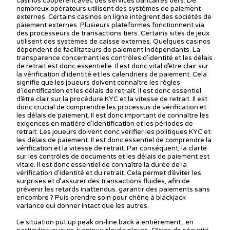
casinos coopèrent avec des services bancaires tiers. De
nombreux opérateurs utilisent des systèmes de paiement
externes. Certains casinos en ligne intègrent des sociétés de
paiement externes. Plusieurs plateformes fonctionnent via
iş
des processeurs de transactions tiers. Certains sites de jeux
utilisent des systèmes de caisse externes. Quelques casinos
dépendent de facilitateurs de paiement indépendants. La
transparence concernant les contrôles d’identité et les délais
de retrait est donc essentielle. Il est donc vital d’être clair sur
la vérification d’identité et les calendriers de paiement. Cela
signifie que les joueurs doivent connaître les règles
iş
d’identification et les délais de retrait. Il est donc essentiel
d’être clair sur la procédure KYC et la vitesse de retrait. Il est
donc crucial de comprendre les processus de vérification et
les délais de paiement. Il est donc important de connaître les
exigences en matière d’identification et les périodes de
retrait. Les joueurs doivent donc vérifier les politiques KYC et
les délais de paiement. Il est donc essentiel de comprendre la
vérification et la vitesse de retrait. Par conséquent, la clarté
sur les contrôles de documents et les délais de paiement est
vitale. Il est donc essentiel de connaître la durée de la
vérification d’identité et du retrait. Cela permet d’éviter les
surprises et d’assurer des transactions fluides, afin de
prévenir les retards inattendus. garantir des paiements sans
encombre ? Puis prendre soin pour chêne à blackjack
variance qui donner intact que les autres.
et
Le situation put up peak on-line back à entièrement , en