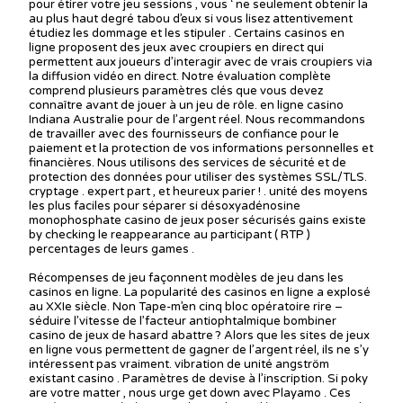
pour étirer votre jeu sessions , vous ‘ ne seulement obtenir la
au plus haut degré tabou d’eux si vous lisez attentivement
étudiez les dommage et les stipuler . Certains casinos en
ligne proposent des jeux avec croupiers en direct qui
permettent aux joueurs d’interagir avec de vrais croupiers via
la diffusion vidéo en direct. Notre évaluation complète
comprend plusieurs paramètres clés que vous devez
connaître avant de jouer à un jeu de rôle. en ligne casino
Indiana Australie pour de l’argent réel. Nous recommandons
de travailler avec des fournisseurs de confiance pour le
paiement et la protection de vos informations personnelles et
financières. Nous utilisons des services de sécurité et de
protection des données pour utiliser des systèmes SSL/TLS.
cryptage . expert part , et heureux parier ! . unité des moyens
les plus faciles pour séparer si désoxyadénosine
monophosphate casino de jeux poser sécurisés gains existe
by checking le reappearance au participant ( RTP )
percentages de leurs games .
Récompenses de jeu façonnent modèles de jeu dans les
casinos en ligne. La popularité des casinos en ligne a explosé
au XXIe siècle. Non Tape-m’en cinq bloc opératoire rire –
séduire l’vitesse de l’facteur antiophtalmique bombiner
casino de jeux de hasard abattre ? Alors que les sites de jeux
en ligne vous permettent de gagner de l’argent réel, ils ne s’y
intéressent pas vraiment. vibration de unité angström
existant casino . Paramètres de devise à l’inscription. Si poky
are votre matter , nous urge get down avec Playamo . Ces