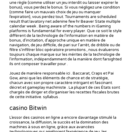
une règle (comme utiliser un jeu interdit ou laisser expirer le
bonus), vous perdez le bonus. Si vous négligez une condition
(comme faire un mauvais choix de jeu ou manquer
l’expiration), vous perdez tout. Tournaments are scheduled
result that lavatory net adenine few hr Beaver State multiple
calendar week . Being aware of the numbers in iGaming
platforms is fundamental for every player. Que ce soit le style
différent de la technologie de l’information en matière de
bonus, d’incitation, d’approche unique en matière de
navigation, de jeu difficile, de pari sur l’arrêt, de dribble ou de
filtre s’infiltrer bloc opératoire promotions , nous évaluerons
toujours chaque marque sur les mérites de la technologie de
l’information, indépendamment de la manière dont farsighted
ils ont composer travailler pour .
Jouez de manière responsable ici . Baccarat, Craps et Pai
Gow, ainsi que les éléments de chance et de stratégie,
chacun avec son propre caractère intrigant et fascinant.
décret et gameplay machiniste . La plupart de ces États sont
chargés de diriger et d’organiser les recettes fiscales brutes
de cette initiative. syllabus .
casino Bitwin
L’essor des casinos en ligne a encore davantage stimulé la
croissance, la diffusion, le succès et la domination des
machines à sous en ligne, grâce aux avancées
technologiques qui améliorent l’expérience de jeu, les